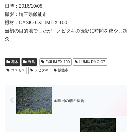
日時：2016/10/08
撮影：埼玉県飯能市
機材：CASIO EXILIM EX-100
当初の目的地でしたが、ノビタキの撮影に時間を費やし断
念。
花木
野鳥
EXILIM EX-100
LUMIX DMC-G7
コスモス
ノビタキ
飯能市
金曜日の朝の探鳥