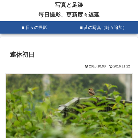
写真と足跡
毎日撮影、更新度々遅延
■ 日々の撮影
■ 昔の写真（時々追加）
連休初日
2016.10.08
2016.11.22