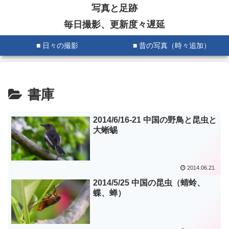
写真と足跡
毎日撮影、更新度々遅延
■ 日々の撮影
■ 昔の写真（時々追加）
書庫
2014/6/16-21 中国の野鳥と昆虫と
大蜥蜴
2014.06.21
2014/5/25 中国の昆虫（蜻蛉、
蝶、蝉）