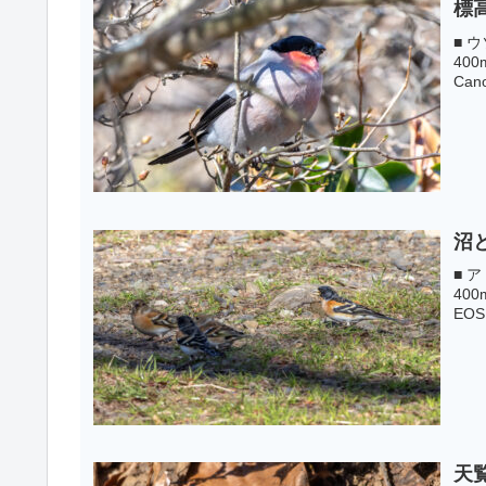
標
■ ウ
400
Cano
沼
■ ア
400
EOS
天