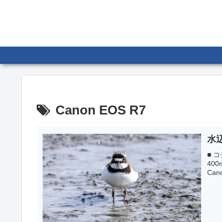
Canon EOS R7
水
■ コ
400
Cano