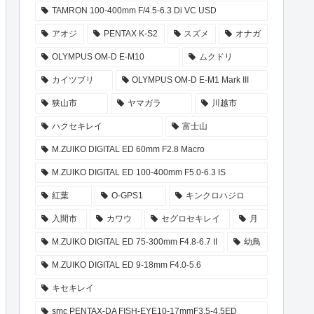
TAMRON 100-400mm F/4.5-6.3 Di VC USD
アオジ
PENTAX K-S2
スズメ
オナガ
OLYMPUS OM-D E-M10
ムクドリ
カイツブリ
OLYMPUS OM-D E-M1 Mark III
狭山市
ヤマガラ
川越市
ハクセキレイ
富士山
M.ZUIKO DIGITAL ED 60mm F2.8 Macro
M.ZUIKO DIGITAL ED 100-400mm F5.0-6.3 IS
紅葉
O-GPS1
キンクロハジロ
入間市
カワウ
セグロセキレイ
月
M.ZUIKO DIGITAL ED 75-300mm F4.8-6.7 II
幼鳥
M.ZUIKO DIGITAL ED 9-18mm F4.0-5.6
キセキレイ
smc PENTAX-DA FISH-EYE10-17mmF3.5-4.5ED