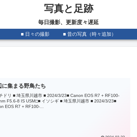
写真と足跡
毎日撮影、更新度々遅延
■ 日々の撮影
■ 昔の写真（時々追加）
辺に集まる野鳥たち
チドリ ■ 埼玉県川越市 ■ 2024/3/23■ Canon EOS R7 + RF100-
mm F5.6-8 IS USM□■ イソシギ ■ 埼玉県川越市 ■ 2024/3/23■
n EOS R7 + RF100-...