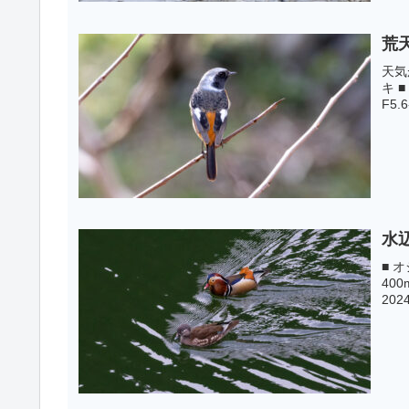
荒
天気
キ ■
F5.
水
■ オ
400
2024