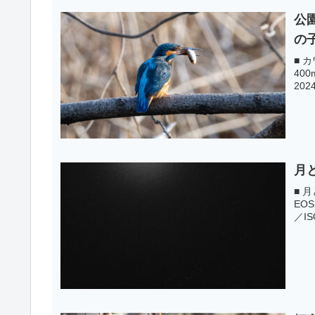
公
の
■ カ
400
2024
月
■ 月
EOS
／IS