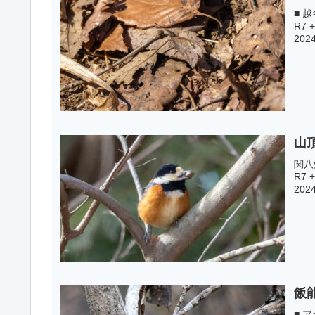
■ 越
R7 
2024
山
関八州
R7 
2024
飯
■ ア