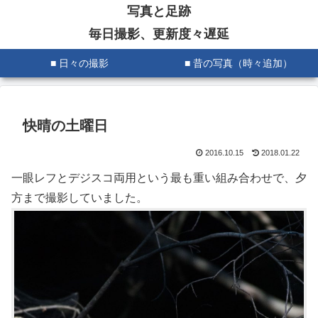
写真と足跡
毎日撮影、更新度々遅延
■ 日々の撮影
■ 昔の写真（時々追加）
快晴の土曜日
2016.10.15
2018.01.22
一眼レフとデジスコ両用という最も重い組み合わせで、夕
方まで撮影していました。