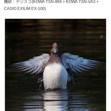
機材：デジスコ(KOWA TSN-884 + KOWA TSN-VA3 +
CASIO EXILIM EX-100)