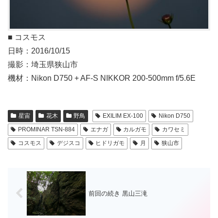
■ コスモス
日時：2016/10/15
撮影：埼玉県狭山市
機材：Nikon D750 + AF-S NIKKOR 200-500mm f/5.6E
星宙
花木
野鳥
EXILIM EX-100
Nikon D750
PROMINAR TSN-884
エナガ
カルガモ
カワセミ
コスモス
デジスコ
ヒドリガモ
月
狭山市
前回の続き 黒山三滝