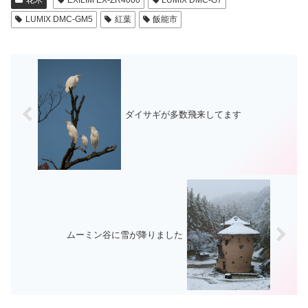
花木
EXILIM EX-ZR4000
LUMIX DMC-G7
LUMIX DMC-GM5
紅葉
飯能市
ダイサギが多数飛来してます
ムーミン谷に雪が降りました