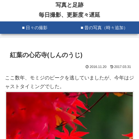
写真と足跡
毎日撮影、更新度々遅延
■ 日々の撮影
■ 昔の写真（時々追加）
紅葉の心応寺(しんのうじ)
2016.11.20
2017.03.31
ここ数年、モミジのピークを逃していましたが、今年はジ
ャストタイミングでした。