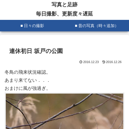
写真と足跡
毎日撮影、更新度々遅延
■ 日々の撮影
■ 昔の写真（時々追加）
連休初日 坂戸の公園
2016.12.23
2016.12.26
冬鳥の飛来状況確認。
あまり来てない．．．
おまけに風が強過ぎ。