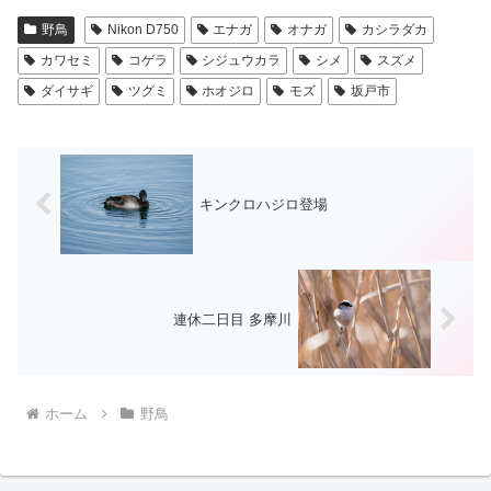
野鳥
Nikon D750
エナガ
オナガ
カシラダカ
カワセミ
コゲラ
シジュウカラ
シメ
スズメ
ダイサギ
ツグミ
ホオジロ
モズ
坂戸市
キンクロハジロ登場
連休二日目 多摩川
ホーム
野鳥