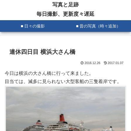
写真と足跡
毎日撮影、更新度々遅延
■ 日々の撮影
■ 昔の写真（時々追加）
連休四日目 横浜大さん橋
2016.12.26
2017.01.07
今日は横浜の大さん橋に行って来ました。
目当ては、滅多に見られない大型客船の三隻着岸です。