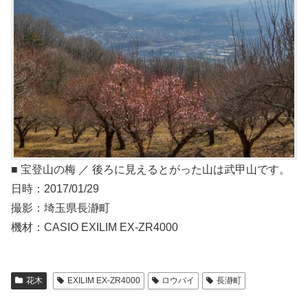
■ 宝登山の梅 ／ 後ろに見えるとがった山は武甲山です。
日時：2017/01/29
撮影：埼玉県長瀞町
機材：CASIO EXILIM EX-ZR4000
花木
EXILIM EX-ZR4000
ロウバイ
長瀞町