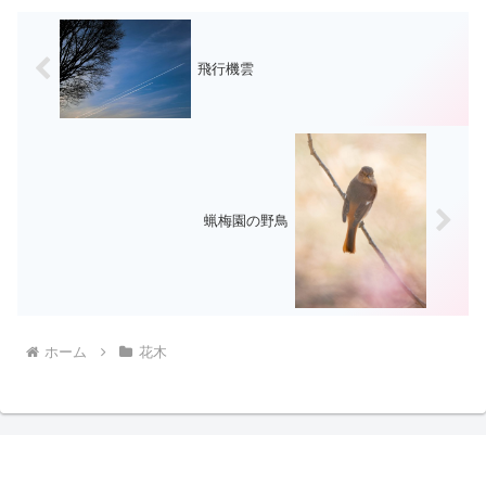
飛行機雲
蝋梅園の野鳥
ホーム
花木