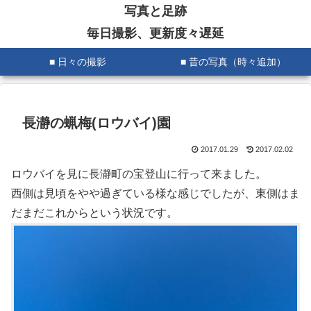
写真と足跡
毎日撮影、更新度々遅延
■ 日々の撮影
■ 昔の写真（時々追加）
長瀞の蝋梅(ロウバイ)園
2017.01.29
2017.02.02
ロウバイを見に長瀞町の宝登山に行って来ました。
西側は見頃をやや過ぎている様な感じでしたが、東側はま
だまだこれからという状況です。