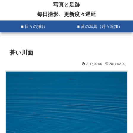
写真と足跡
毎日撮影、更新度々遅延
■ 日々の撮影
■ 昔の写真（時々追加）
蒼い川面
2017.02.06
2017.02.09