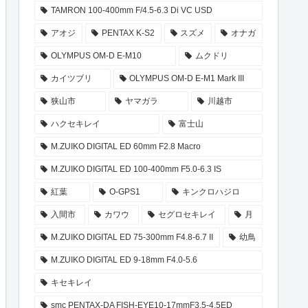
TAMRON 100-400mm F/4.5-6.3 Di VC USD
アオジ
PENTAX K-S2
スズメ
オナガ
OLYMPUS OM-D E-M10
ムクドリ
カイツブリ
OLYMPUS OM-D E-M1 Mark III
狭山市
ヤマガラ
川越市
ハクセキレイ
富士山
M.ZUIKO DIGITAL ED 60mm F2.8 Macro
M.ZUIKO DIGITAL ED 100-400mm F5.0-6.3 IS
紅葉
O-GPS1
キンクロハジロ
入間市
カワウ
セグロセキレイ
月
M.ZUIKO DIGITAL ED 75-300mm F4.8-6.7 II
幼鳥
M.ZUIKO DIGITAL ED 9-18mm F4.0-5.6
キセキレイ
smc PENTAX-DA FISH-EYE10-17mmF3.5-4.5ED