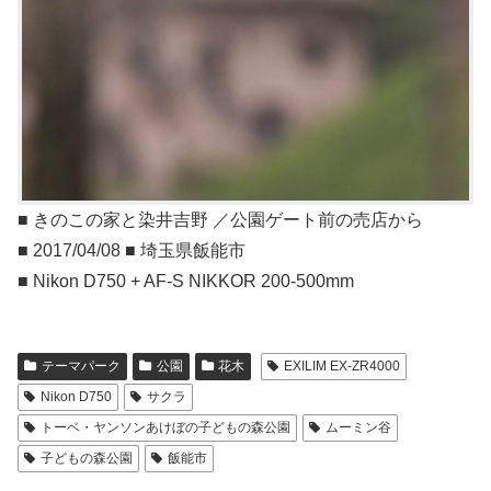
■ きのこの家と染井吉野 ／公園ゲート前の売店から
■ 2017/04/08 ■ 埼玉県飯能市
■ Nikon D750 + AF-S NIKKOR 200-500mm
テーマパーク
公園
花木
EXILIM EX-ZR4000
Nikon D750
サクラ
トーベ・ヤンソンあけぼの子どもの森公園
ムーミン谷
子どもの森公園
飯能市