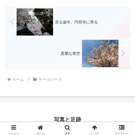
戻る途中、円照寺に寄る
貴重な青空
ホーム
テーマパーク
写真と足跡
© 2016 写真と足跡.
メニュー
ホーム
検索
トップ
サイドバー