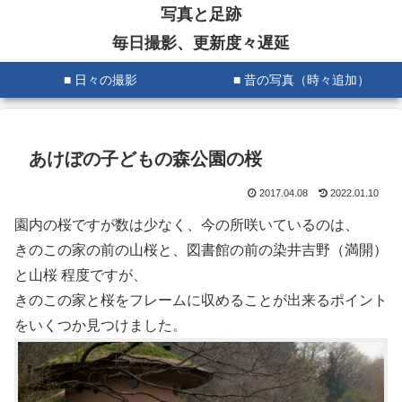
写真と足跡
毎日撮影、更新度々遅延
■ 日々の撮影
■ 昔の写真（時々追加）
あけぼの子どもの森公園の桜
2017.04.08
2022.01.10
園内の桜ですが数は少なく、今の所咲いているのは、
きのこの家の前の山桜と、図書館の前の染井吉野（満開）
と山桜 程度ですが、
きのこの家と桜をフレームに収めることが出来るポイント
をいくつか見つけました。