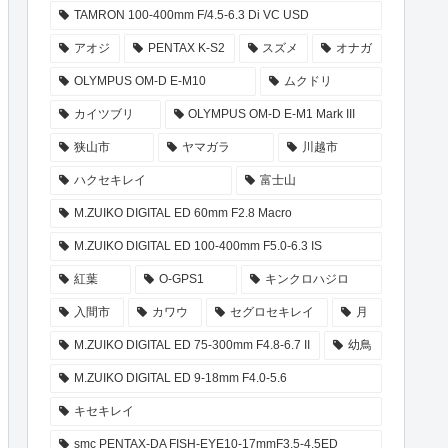
TAMRON 100-400mm F/4.5-6.3 Di VC USD
アオジ
PENTAX K-S2
スズメ
オナガ
OLYMPUS OM-D E-M10
ムクドリ
カイツブリ
OLYMPUS OM-D E-M1 Mark III
狭山市
ヤマガラ
川越市
ハクセキレイ
富士山
M.ZUIKO DIGITAL ED 60mm F2.8 Macro
M.ZUIKO DIGITAL ED 100-400mm F5.0-6.3 IS
紅葉
O-GPS1
キンクロハジロ
入間市
カワウ
セグロセキレイ
月
M.ZUIKO DIGITAL ED 75-300mm F4.8-6.7 II
幼鳥
M.ZUIKO DIGITAL ED 9-18mm F4.0-5.6
キセキレイ
smc PENTAX-DA FISH-EYE10-17mmF3.5-4.5ED