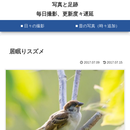
写真と足跡
毎日撮影、更新度々遅延
■ 日々の撮影
■ 昔の写真（時々追加）
居眠りスズメ
2017.07.09
2017.07.15