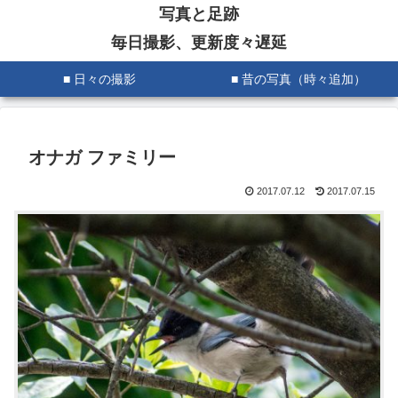
写真と足跡
毎日撮影、更新度々遅延
■ 日々の撮影
■ 昔の写真（時々追加）
オナガ ファミリー
2017.07.12
2017.07.15