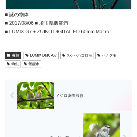
■ 謎の物体
■ 2017/08/06 ■ 埼玉県飯能市
■ LUMIX G7 + ZUIKO DIGITAL ED 60mm Macro
虫類
LUMIX DMC-G7
スケバハゴロモ
ハナグモ
幼虫
飯能市
メジロ密着撮影