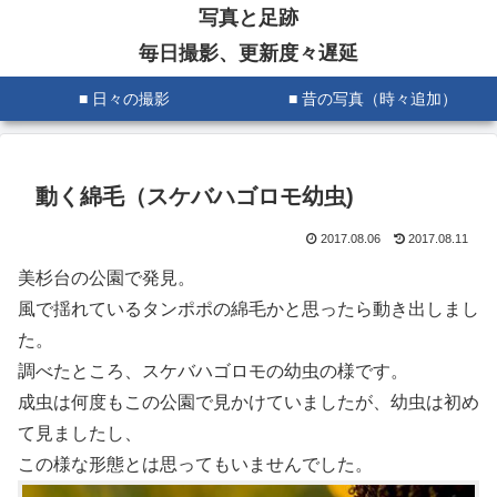
写真と足跡
毎日撮影、更新度々遅延
■ 日々の撮影
■ 昔の写真（時々追加）
動く綿毛（スケバハゴロモ幼虫)
2017.08.06
2017.08.11
美杉台の公園で発見。
風で揺れているタンポポの綿毛かと思ったら動き出しまし
た。
調べたところ、スケバハゴロモの幼虫の様です。
成虫は何度もこの公園で見かけていましたが、幼虫は初め
て見ましたし、
この様な形態とは思ってもいませんでした。