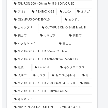
TAMRON 100-400mm F/4.5-6.3 Di VC USD
アオジ
PENTAX K-S2
スズメ
オナガ
OLYMPUS OM-D E-M10
ムクドリ
カイツブリ
OLYMPUS OM-D E-M1 Mark III
狭山市
ヤマガラ
川越市
ハクセキレイ
富士山
M.ZUIKO DIGITAL ED 60mm F2.8 Macro
M.ZUIKO DIGITAL ED 100-400mm F5.0-6.3 IS
紅葉
O-GPS1
キンクロハジロ
入間市
カワウ
セグロセキレイ
月
M.ZUIKO DIGITAL ED 75-300mm F4.8-6.7 II
幼鳥
M.ZUIKO DIGITAL ED 9-18mm F4.0-5.6
キセキレイ
smc PENTAX-DA FISH-EYE10-17mmF3.5-4.5ED