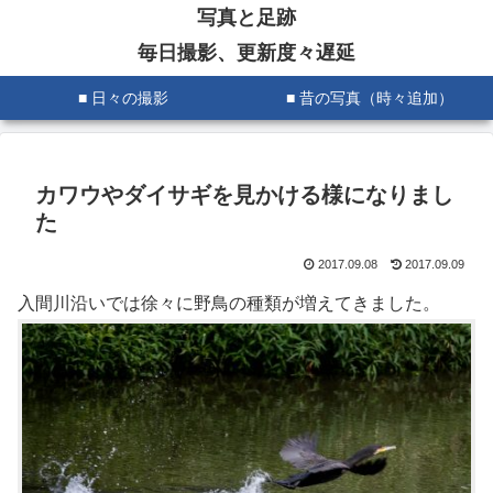
写真と足跡
毎日撮影、更新度々遅延
■ 日々の撮影
■ 昔の写真（時々追加）
カワウやダイサギを見かける様になりまし
た
2017.09.08
2017.09.09
入間川沿いでは徐々に野鳥の種類が増えてきました。