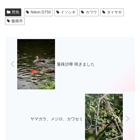
野鳥
Nikon D750
イソシギ
カワウ
ダイサギ
飯能市
曼殊沙華 咲きました
ヤマガラ、メジロ、カワセミ