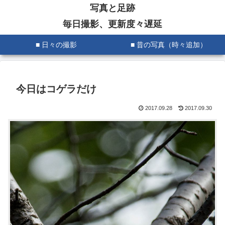
写真と足跡
毎日撮影、更新度々遅延
■ 日々の撮影
■ 昔の写真（時々追加）
今日はコゲラだけ
2017.09.28
2017.09.30