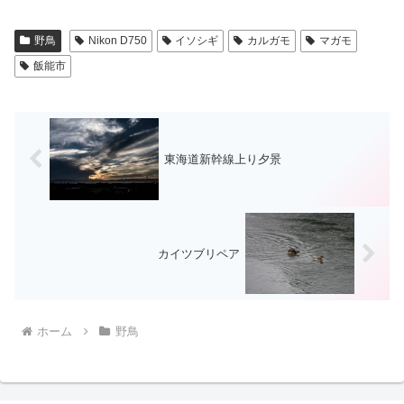
野鳥
Nikon D750
イソシギ
カルガモ
マガモ
飯能市
東海道新幹線上り夕景
カイツブリペア
ホーム
野鳥