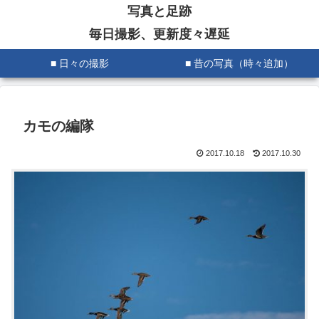
写真と足跡
毎日撮影、更新度々遅延
■ 日々の撮影
■ 昔の写真（時々追加）
カモの編隊
2017.10.18
2017.10.30