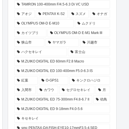
TAMRON 100-400mm F/4.5-6.3 Di VC USD
アオジ
PENTAX K-S2
スズメ
オナガ
OLYMPUS OM-D E-M10
ムクドリ
カイツブリ
OLYMPUS OM-D E-M1 Mark III
狭山市
ヤマガラ
川越市
ハクセキレイ
富士山
M.ZUIKO DIGITAL ED 60mm F2.8 Macro
M.ZUIKO DIGITAL ED 100-400mm F5.0-6.3 IS
紅葉
O-GPS1
キンクロハジロ
入間市
カワウ
セグロセキレイ
月
M.ZUIKO DIGITAL ED 75-300mm F4.8-6.7 II
幼鳥
M.ZUIKO DIGITAL ED 9-18mm F4.0-5.6
キセキレイ
smc PENTAX-DA FISH-EYE10-17mmF3.5-4.5ED