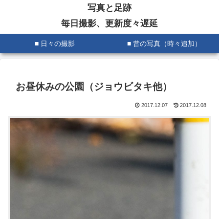
写真と足跡
毎日撮影、更新度々遅延
■ 日々の撮影
■ 昔の写真（時々追加）
お昼休みの公園（ジョウビタキ他）
2017.12.07
2017.12.08