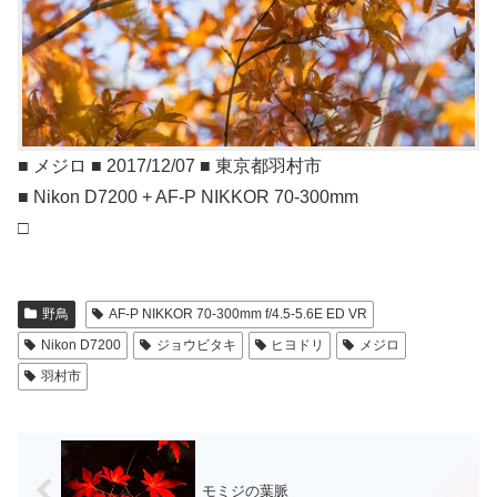
■ メジロ ■ 2017/12/07 ■ 東京都羽村市
■ Nikon D7200 + AF-P NIKKOR 70-300mm
□
野鳥
AF-P NIKKOR 70-300mm f/4.5-5.6E ED VR
Nikon D7200
ジョウビタキ
ヒヨドリ
メジロ
羽村市
モミジの葉脈