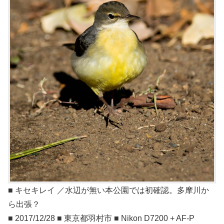
■ キセキレイ ／水辺が無い本公園では初確認。多摩川か
ら出張？
■ 2017/12/28 ■ 東京都羽村市 ■ Nikon D7200 + AF-P