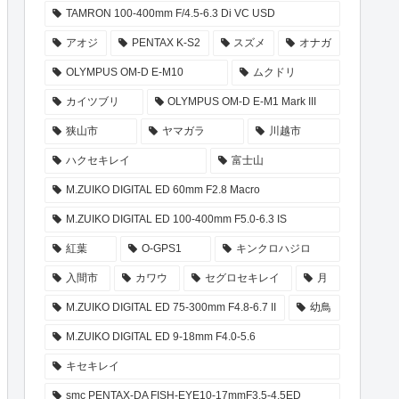
TAMRON 100-400mm F/4.5-6.3 Di VC USD
アオジ
PENTAX K-S2
スズメ
オナガ
OLYMPUS OM-D E-M10
ムクドリ
カイツブリ
OLYMPUS OM-D E-M1 Mark III
狭山市
ヤマガラ
川越市
ハクセキレイ
富士山
M.ZUIKO DIGITAL ED 60mm F2.8 Macro
M.ZUIKO DIGITAL ED 100-400mm F5.0-6.3 IS
紅葉
O-GPS1
キンクロハジロ
入間市
カワウ
セグロセキレイ
月
M.ZUIKO DIGITAL ED 75-300mm F4.8-6.7 II
幼鳥
M.ZUIKO DIGITAL ED 9-18mm F4.0-5.6
キセキレイ
smc PENTAX-DA FISH-EYE10-17mmF3.5-4.5ED