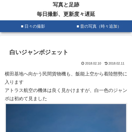
写真と足跡
毎日撮影、更新度々遅延
■ 日々の撮影
■ 昔の写真（時々追加）
白いジャンボジェット
2018.02.10
2018.02.11
横田基地へ向かう民間貨物機も、飯能上空から着陸態勢に
入ります
アトラス航空の機体は良く見かけますが、白一色のジャン
ボは初めて見ました