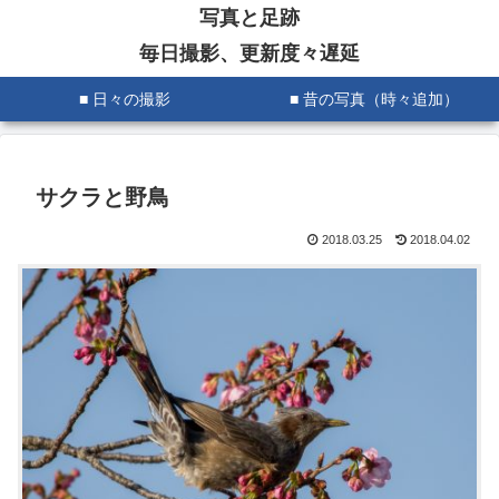
写真と足跡
毎日撮影、更新度々遅延
■ 日々の撮影
■ 昔の写真（時々追加）
サクラと野鳥
2018.03.25
2018.04.02