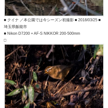
■ クイナ ／本公園では今シーズン初撮影 ■ 2018/03/25 ■
埼玉県飯能市
■ Nikon D7200 + AF-S NIKKOR 200-500mm
□