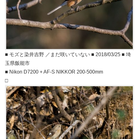
■ モズと染井吉野 ／まだ咲いていない ■ 2018/03/25 ■ 埼
玉県飯能市
■ Nikon D7200 + AF-S NIKKOR 200-500mm
□