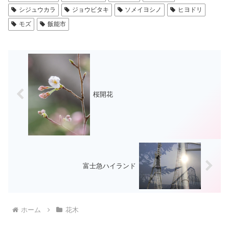
シジュウカラ
ジョウビタキ
ソメイヨシノ
ヒヨドリ
モズ
飯能市
桜開花
富士急ハイランド
ホーム
花木