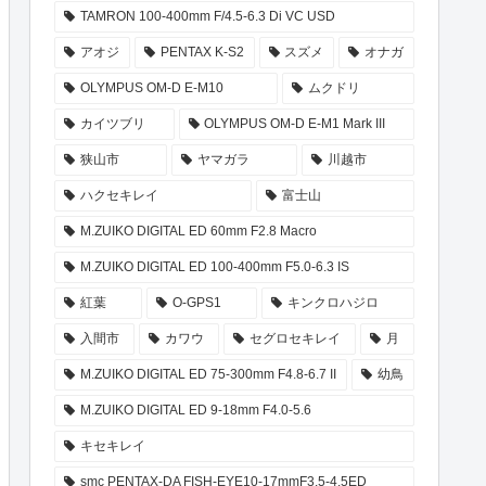
TAMRON 100-400mm F/4.5-6.3 Di VC USD
アオジ
PENTAX K-S2
スズメ
オナガ
OLYMPUS OM-D E-M10
ムクドリ
カイツブリ
OLYMPUS OM-D E-M1 Mark III
狭山市
ヤマガラ
川越市
ハクセキレイ
富士山
M.ZUIKO DIGITAL ED 60mm F2.8 Macro
M.ZUIKO DIGITAL ED 100-400mm F5.0-6.3 IS
紅葉
O-GPS1
キンクロハジロ
入間市
カワウ
セグロセキレイ
月
M.ZUIKO DIGITAL ED 75-300mm F4.8-6.7 II
幼鳥
M.ZUIKO DIGITAL ED 9-18mm F4.0-5.6
キセキレイ
smc PENTAX-DA FISH-EYE10-17mmF3.5-4.5ED