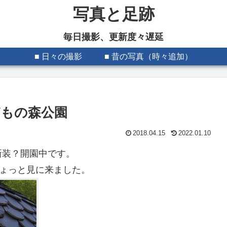
写真と足跡
毎日撮影、更新度々遅延
■ 日々の撮影
■ 昔の写真（時々追加）
もの森公園
2018.04.15
2022.01.10
新装？開園中です。
ちょっと見に来ました。