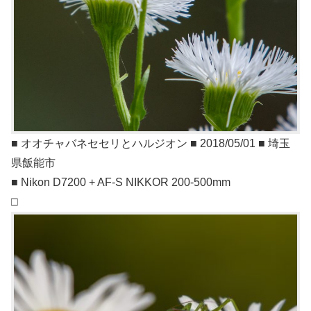
■ オオチャバネセセリとハルジオン ■ 2018/05/01 ■ 埼玉
県飯能市
■ Nikon D7200 + AF-S NIKKOR 200-500mm
□