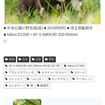
■ 中央公園の野良猫(黒) ■ 2018/05/01 ■ 埼玉県飯能市
■ Nikon D7200 + AF-S NIKKOR 200-500mm
□
動物
花木
虫類
野鳥
AF-S NIKKOR 200-500mm f/5.6E ED VR
Nikon D7200
アサヒナカワトンボ
オオチャバネセセリ
カナヘビ
コジュケイ
ハルジオン
ホシササキリ
マーガレット
ルリタテハ
猫
飯能市