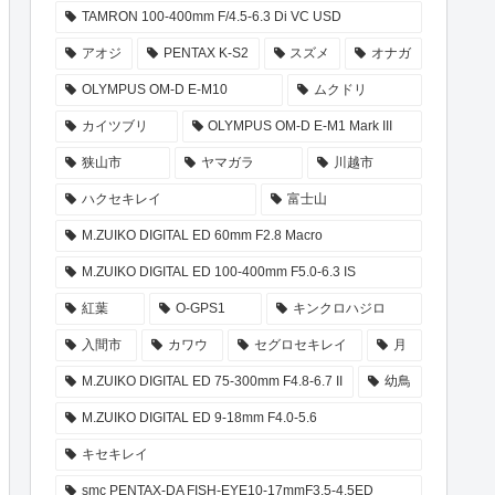
TAMRON 100-400mm F/4.5-6.3 Di VC USD
アオジ
PENTAX K-S2
スズメ
オナガ
OLYMPUS OM-D E-M10
ムクドリ
カイツブリ
OLYMPUS OM-D E-M1 Mark III
狭山市
ヤマガラ
川越市
ハクセキレイ
富士山
M.ZUIKO DIGITAL ED 60mm F2.8 Macro
M.ZUIKO DIGITAL ED 100-400mm F5.0-6.3 IS
紅葉
O-GPS1
キンクロハジロ
入間市
カワウ
セグロセキレイ
月
M.ZUIKO DIGITAL ED 75-300mm F4.8-6.7 II
幼鳥
M.ZUIKO DIGITAL ED 9-18mm F4.0-5.6
キセキレイ
smc PENTAX-DA FISH-EYE10-17mmF3.5-4.5ED