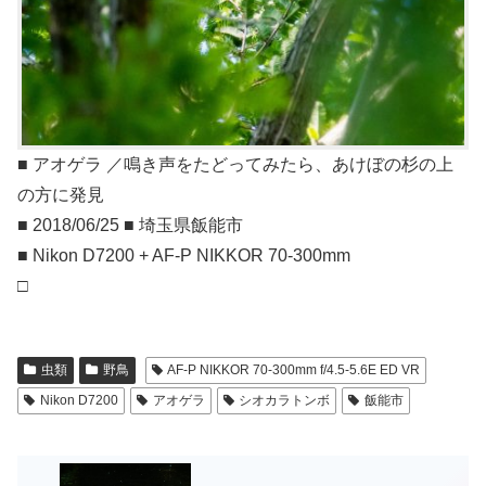
■ アオゲラ ／鳴き声をたどってみたら、あけぼの杉の上
の方に発見
■ 2018/06/25 ■ 埼玉県飯能市
■ Nikon D7200 + AF-P NIKKOR 70-300mm
□
虫類
野鳥
AF-P NIKKOR 70-300mm f/4.5-5.6E ED VR
Nikon D7200
アオゲラ
シオカラトンボ
飯能市