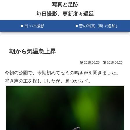
写真と足跡
毎日撮影、更新度々遅延
■ 日々の撮影
■ 昔の写真（時々追加）
朝から気温急上昇
2018.06.25
2018.06.26
今朝の公園で、今期初めてセミの鳴き声を聞きました。
鳴き声の主を探しましたが、見つからず。