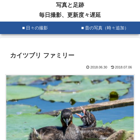
写真と足跡
毎日撮影、更新度々遅延
■ 日々の撮影
■ 昔の写真（時々追加）
カイツブリ ファミリー
2018.06.30
2018.07.06