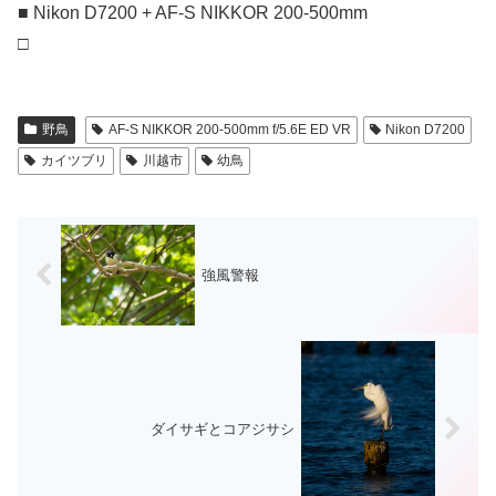
■ Nikon D7200 + AF-S NIKKOR 200-500mm
□
野鳥
AF-S NIKKOR 200-500mm f/5.6E ED VR
Nikon D7200
カイツブリ
川越市
幼鳥
強風警報
ダイサギとコアジサシ