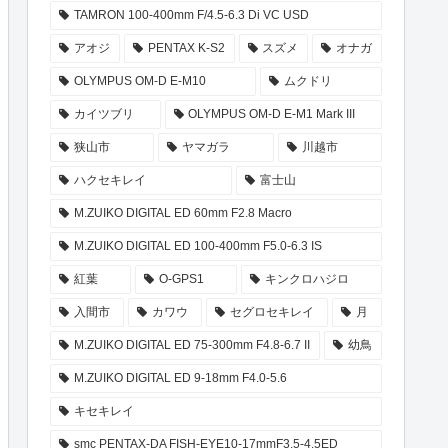
TAMRON 100-400mm F/4.5-6.3 Di VC USD
アオジ
PENTAX K-S2
スズメ
オナガ
OLYMPUS OM-D E-M10
ムクドリ
カイツブリ
OLYMPUS OM-D E-M1 Mark III
狭山市
ヤマガラ
川越市
ハクセキレイ
富士山
M.ZUIKO DIGITAL ED 60mm F2.8 Macro
M.ZUIKO DIGITAL ED 100-400mm F5.0-6.3 IS
紅葉
O-GPS1
キンクロハジロ
入間市
カワウ
セグロセキレイ
月
M.ZUIKO DIGITAL ED 75-300mm F4.8-6.7 II
幼鳥
M.ZUIKO DIGITAL ED 9-18mm F4.0-5.6
キセキレイ
smc PENTAX-DA FISH-EYE10-17mmF3.5-4.5ED