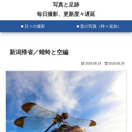
写真と足跡
毎日撮影、更新度々遅延
■ 日々の撮影
■ 昔の写真（時々追加）
新潟帰省／蜻蛉と空編
2018.08.19
2018.08.29