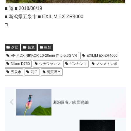
■ 道 ■ 2018/08/19
■ 新潟県五泉市 ■ EXILIM EX-ZR4000
□
夕景
気象
虫類
AF-P DX NIKKOR 10-20mm f/4.5-5.6G VR
EXILIM EX-ZR4000
Nikon D750
ウチワヤンマ
ギンヤンマ
ノシメトンボ
五泉市
幻日
阿賀野市
新潟帰省／続 野鳥編