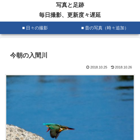
写真と足跡
毎日撮影、更新度々遅延
■ 日々の撮影
■ 昔の写真（時々追加）
今朝の入間川
2018.10.25
2018.10.26