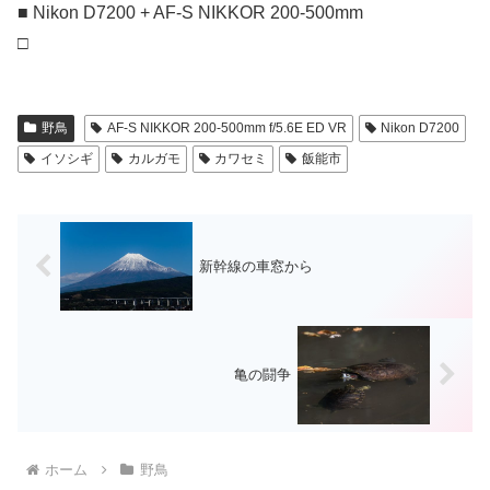
■ Nikon D7200 + AF-S NIKKOR 200-500mm
□
野鳥
AF-S NIKKOR 200-500mm f/5.6E ED VR
Nikon D7200
イソシギ
カルガモ
カワセミ
飯能市
新幹線の車窓から
亀の闘争
ホーム
野鳥