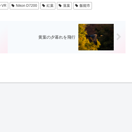
D VR
Nikon D7200
紅葉
落葉
飯能市
黄葉の夕暮れを飛行