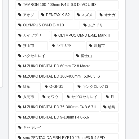
TAMRON 100-400mm F/4.5-6.3 Di VC USD
アオジ
PENTAX K-S2
スズメ
オナガ
OLYMPUS OM-D E-M10
ムクドリ
カイツブリ
OLYMPUS OM-D E-M1 Mark III
狭山市
ヤマガラ
川越市
ハクセキレイ
富士山
M.ZUIKO DIGITAL ED 60mm F2.8 Macro
M.ZUIKO DIGITAL ED 100-400mm F5.0-6.3 IS
紅葉
O-GPS1
キンクロハジロ
入間市
カワウ
セグロセキレイ
月
M.ZUIKO DIGITAL ED 75-300mm F4.8-6.7 II
幼鳥
M.ZUIKO DIGITAL ED 9-18mm F4.0-5.6
キセキレイ
smc PENTAX-DA FISH-EYE10-17mmF3.5-4.5ED