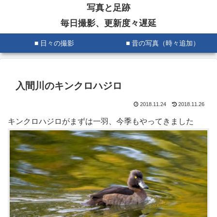
写真と足跡
毎日撮影、更新度々遅延
■ 日々の撮影
■ 昔の写真（時々追加）
入間川のキンクロハジロ
2018.11.24
2018.11.26
キンクロハジロがまずは一羽、今季もやってきました