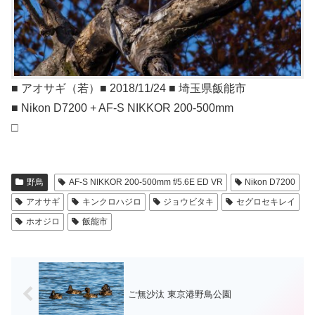
■ アオサギ（若）■ 2018/11/24 ■ 埼玉県飯能市
■ Nikon D7200 + AF-S NIKKOR 200-500mm
□
野鳥
AF-S NIKKOR 200-500mm f/5.6E ED VR
Nikon D7200
アオサギ
キンクロハジロ
ジョウビタキ
セグロセキレイ
ホオジロ
飯能市
ご無沙汰 東京港野鳥公園