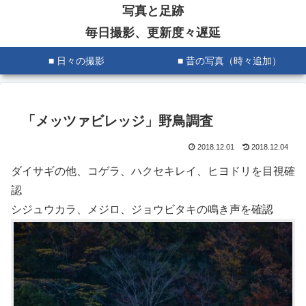
写真と足跡
毎日撮影、更新度々遅延
■ 日々の撮影
■ 昔の写真（時々追加）
「メッツァビレッジ」野鳥調査
2018.12.01
2018.12.04
ダイサギの他、コゲラ、ハクセキレイ、ヒヨドリを目視確
認
シジュウカラ、メジロ、ジョウビタキの鳴き声を確認