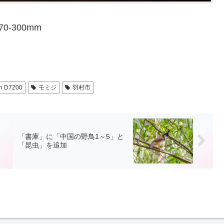
 70-300mm
n D7200
モミジ
羽村市
「書庫」に「中国の野鳥1～5」と
「昆虫」を追加