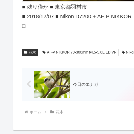
■ 残り僅か ■ 東京都羽村市
■ 2018/12/07 ■ Nikon D7200 + AF-P NIKKOR
□
花木
AF-P NIKKOR 70-300mm f/4.5-5.6E ED VR
Niko
今日のエナガ
ホーム
花木