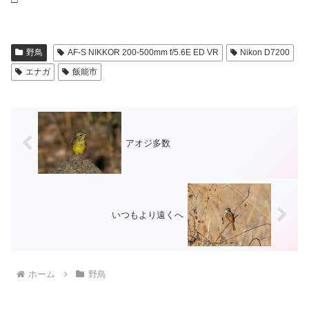
野鳥
AF-S NIKKOR 200-500mm f/5.6E ED VR
Nikon D7200
エナガ
飯能市
アオジ多数
いつもより遠くへ
ホーム
野鳥