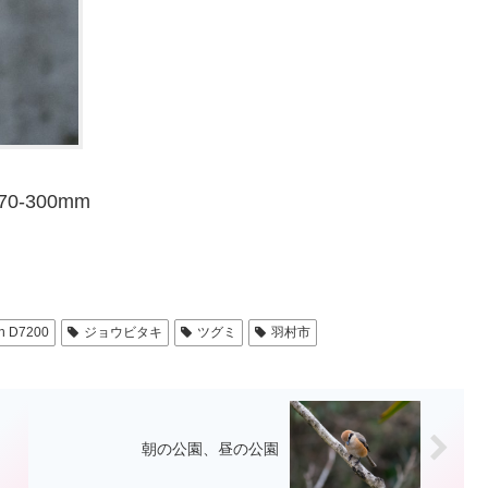
 70-300mm
n D7200
ジョウビタキ
ツグミ
羽村市
朝の公園、昼の公園