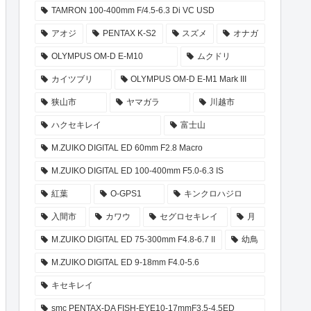
TAMRON 100-400mm F/4.5-6.3 Di VC USD
アオジ
PENTAX K-S2
スズメ
オナガ
OLYMPUS OM-D E-M10
ムクドリ
カイツブリ
OLYMPUS OM-D E-M1 Mark III
狭山市
ヤマガラ
川越市
ハクセキレイ
富士山
M.ZUIKO DIGITAL ED 60mm F2.8 Macro
M.ZUIKO DIGITAL ED 100-400mm F5.0-6.3 IS
紅葉
O-GPS1
キンクロハジロ
入間市
カワウ
セグロセキレイ
月
M.ZUIKO DIGITAL ED 75-300mm F4.8-6.7 II
幼鳥
M.ZUIKO DIGITAL ED 9-18mm F4.0-5.6
キセキレイ
smc PENTAX-DA FISH-EYE10-17mmF3.5-4.5ED