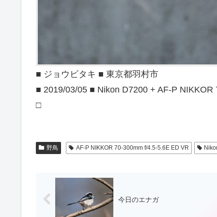
■ ジョウビタキ ■ 東京都羽村市
■ 2019/03/05 ■ Nikon D7200 + AF-P NIKKOR
□
野鳥
AF-P NIKKOR 70-300mm f/4.5-5.6E ED VR
Niko
今日のエナガ