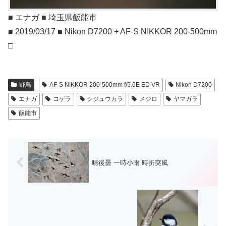
■ エナガ ■ 埼玉県飯能市
■ 2019/03/17 ■ Nikon D7200 + AF-S NIKKOR 200-500mm
□
野鳥
AF-S NIKKOR 200-500mm f/5.6E ED VR
Nikon D7200
エナガ
コゲラ
シジュウカラ
メジロ
ヤマガラ
飯能市
晴後曇 一時小雨 時折突風