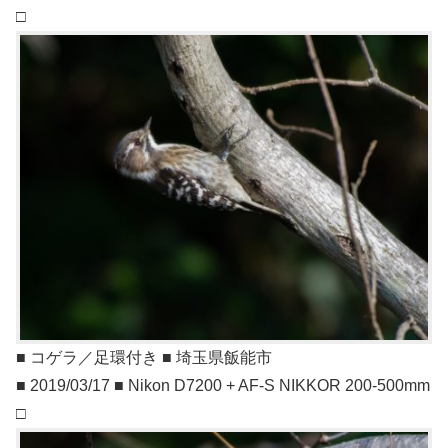
□
■ コゲラ／足環付き ■ 埼玉県飯能市
■ 2019/03/17 ■ Nikon D7200 + AF-S NIKKOR 200-500mm
□