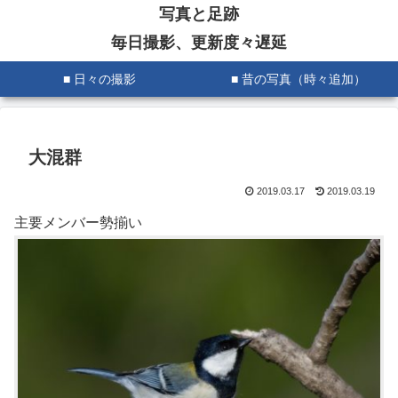
写真と足跡
毎日撮影、更新度々遅延
■ 日々の撮影
■ 昔の写真（時々追加）
大混群
2019.03.17
2019.03.19
主要メンバー勢揃い