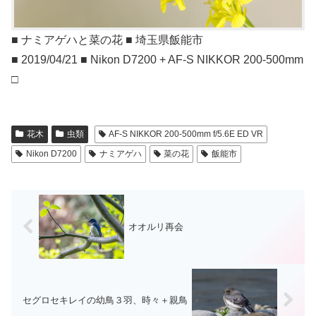
■ ナミアゲハと菜の花 ■ 埼玉県飯能市
■ 2019/04/21 ■ Nikon D7200 + AF-S NIKKOR 200-500mm
□
花木
虫類
AF-S NIKKOR 200-500mm f/5.6E ED VR
Nikon D7200
ナミアゲハ
菜の花
飯能市
オオルリ再会
セグロセキレイの幼鳥３羽、時々＋親鳥