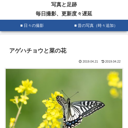
写真と足跡
毎日撮影、更新度々遅延
■ 日々の撮影
■ 昔の写真（時々追加）
アゲハチョウと菜の花
2019.04.21
2019.04.22