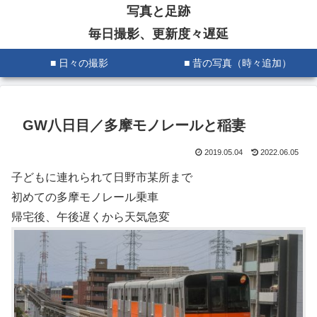
写真と足跡
毎日撮影、更新度々遅延
■ 日々の撮影
■ 昔の写真（時々追加）
GW八日目／多摩モノレールと稲妻
2019.05.04
2022.06.05
子どもに連れられて日野市某所まで
初めての多摩モノレール乗車
帰宅後、午後遅くから天気急変