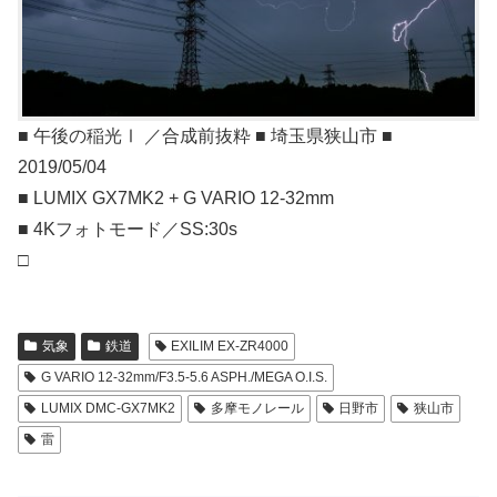
■ 午後の稲光Ⅰ ／合成前抜粋 ■ 埼玉県狭山市 ■
2019/05/04
■ LUMIX GX7MK2 + G VARIO 12-32mm
■ 4Kフォトモード／SS:30s
□
気象
鉄道
EXILIM EX-ZR4000
G VARIO 12-32mm/F3.5-5.6 ASPH./MEGA O.I.S.
LUMIX DMC-GX7MK2
多摩モノレール
日野市
狭山市
雷