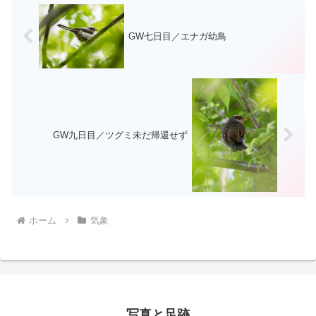
GW七日目／エナガ幼鳥
GW九日目／ツグミ未だ帰還せず
ホーム
気象
写真と足跡