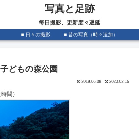
写真と足跡
毎日撮影、更新度々遅延
■ 日々の撮影
■ 昔の写真（時々追加）
子どもの森公園
2019.06.09
2020.02.15
没時間）