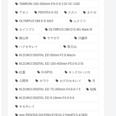
TAMRON 100-400mm F/4.5-6.3 Di VC USD
アオジ
PENTAX K-S2
スズメ
オナガ
OLYMPUS OM-D E-M10
ムクドリ
カイツブリ
OLYMPUS OM-D E-M1 Mark III
狭山市
ヤマガラ
川越市
ハクセキレイ
富士山
M.ZUIKO DIGITAL ED 60mm F2.8 Macro
M.ZUIKO DIGITAL ED 100-400mm F5.0-6.3 IS
紅葉
O-GPS1
キンクロハジロ
入間市
カワウ
セグロセキレイ
月
M.ZUIKO DIGITAL ED 75-300mm F4.8-6.7 II
幼鳥
M.ZUIKO DIGITAL ED 9-18mm F4.0-5.6
キセキレイ
smc PENTAX-DA FISH-EYE10-17mmF3.5-4.5ED