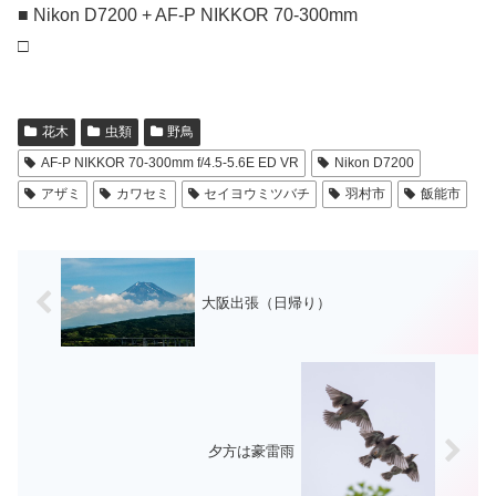
■ Nikon D7200 + AF-P NIKKOR 70-300mm
□
花木
虫類
野鳥
AF-P NIKKOR 70-300mm f/4.5-5.6E ED VR
Nikon D7200
アザミ
カワセミ
セイヨウミツバチ
羽村市
飯能市
大阪出張（日帰り）
夕方は豪雷雨