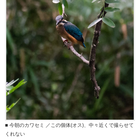
■ 今朝のカワセミ ／この個体(オス)、中々近くで撮らせて
くれない