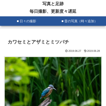
写真と足跡
毎日撮影、更新度々遅延
■ 日々の撮影
■ 昔の写真（時々追加）
カワセミとアザミとミツバチ
2019.06.27
2019.06.28