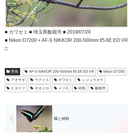
■ カワセミ ■ 埼玉県飯能市 ■ 2019/07/20
■ Nikon D7200 + AF-S NIKKOR 200-500mm f/5.6E ED VR
□
野鳥
AF-S NIKKOR 200-500mm f/5.6E ED VR
Nikon D7200
アオサギ
ウグイス
カワセミ
シジュウカラ
ヒヨドリ
ホオジロ
メジロ
幼鳥
飯能市
蝶と蜻蛉