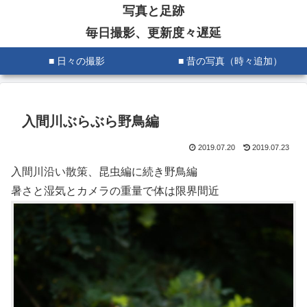
写真と足跡
毎日撮影、更新度々遅延
■ 日々の撮影
■ 昔の写真（時々追加）
入間川ぶらぶら野鳥編
2019.07.20
2019.07.23
入間川沿い散策、昆虫編に続き野鳥編
暑さと湿気とカメラの重量で体は限界間近