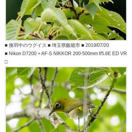
■ 換羽中のウグイス ■ 埼玉県飯能市 ■ 2019/07/20
■ Nikon D7200 + AF-S NIKKOR 200-500mm f/5.6E ED VR
□