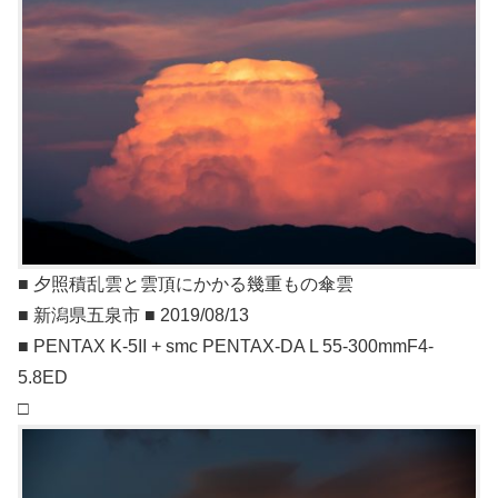
■ 夕照積乱雲と雲頂にかかる幾重もの傘雲
■ 新潟県五泉市 ■ 2019/08/13
■ PENTAX K-5II + smc PENTAX-DA L 55-300mmF4-
5.8ED
□