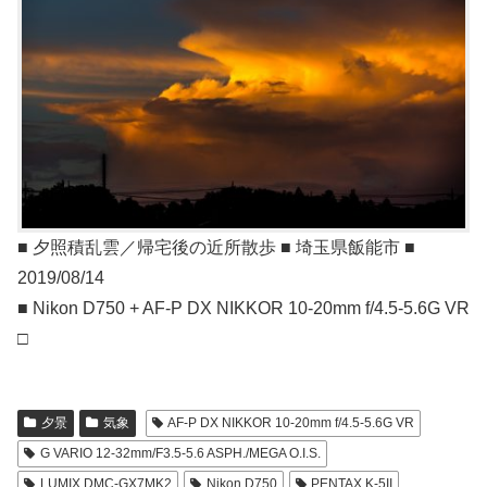
■ 夕照積乱雲／帰宅後の近所散歩 ■ 埼玉県飯能市 ■
2019/08/14
■ Nikon D750 + AF-P DX NIKKOR 10-20mm f/4.5-5.6G VR
□
夕景
気象
AF-P DX NIKKOR 10-20mm f/4.5-5.6G VR
G VARIO 12-32mm/F3.5-5.6 ASPH./MEGA O.I.S.
LUMIX DMC-GX7MK2
Nikon D750
PENTAX K-5II