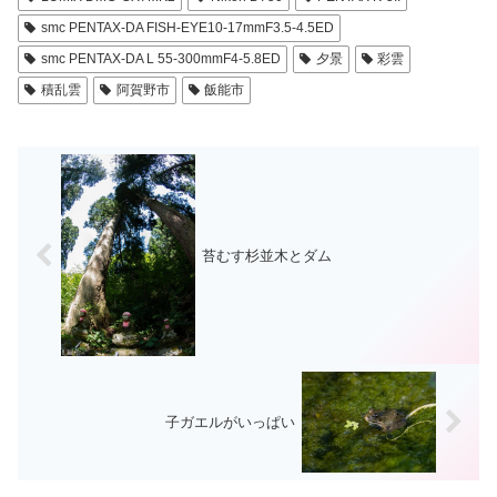
smc PENTAX-DA FISH-EYE10-17mmF3.5-4.5ED
smc PENTAX-DA L 55-300mmF4-5.8ED
夕景
彩雲
積乱雲
阿賀野市
飯能市
苔むす杉並木とダム
子ガエルがいっぱい