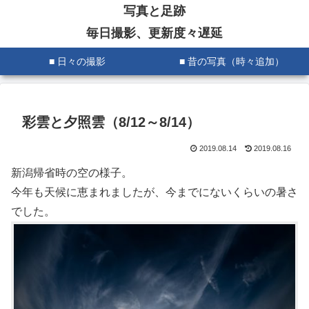
写真と足跡
毎日撮影、更新度々遅延
■ 日々の撮影
■ 昔の写真（時々追加）
彩雲と夕照雲（8/12～8/14）
2019.08.14
2019.08.16
新潟帰省時の空の様子。
今年も天候に恵まれましたが、今までにないくらいの暑さ
でした。