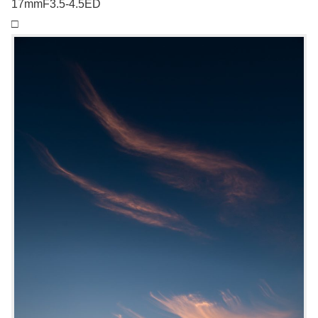
17mmF3.5-4.5ED
□