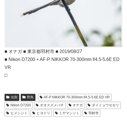
■ オナガ ■ 東京都羽村市 ■ 2019/08/27
■ Nikon D7200 + AF-P NIKKOR 70-300mm f/4.5-5.6E ED
VR
□
虫類
野鳥
AF-P NIKKOR 70-300mm f/4.5-5.6E ED VR
Nikon D7200
オオスズメバチ
オナガ
ダイミョウセセリ
ヒメシジミ
ヒヨドリ
ミヤマシジミ
羽村市