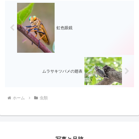
虹色眼鏡
ムラサキツバメの翅表
ホーム
虫類