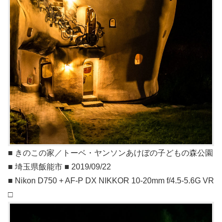
■ きのこの家／トーベ・ヤンソンあけぼの子どもの森公園
■ 埼玉県飯能市 ■ 2019/09/22
■ Nikon D750 + AF-P DX NIKKOR 10-20mm f/4.5-5.6G VR
□