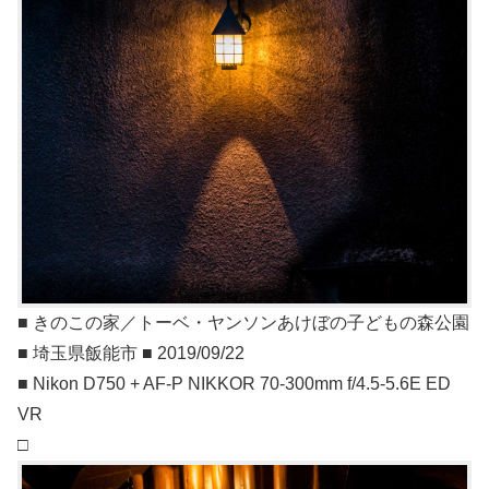
■ きのこの家／トーベ・ヤンソンあけぼの子どもの森公園
■ 埼玉県飯能市 ■ 2019/09/22
■ Nikon D750 + AF-P NIKKOR 70-300mm f/4.5-5.6E ED
VR
□