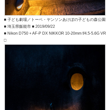
■ 子ども劇場／トーベ・ヤンソンあけぼの子どもの森公園
■ 埼玉県飯能市 ■ 2019/09/22
■ Nikon D750 + AF-P DX NIKKOR 10-20mm f/4.5-5.6G VR
□