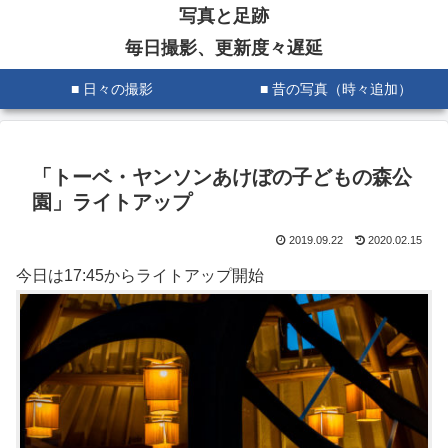
写真と足跡
毎日撮影、更新度々遅延
■ 日々の撮影
■ 昔の写真（時々追加）
「トーベ・ヤンソンあけぼの子どもの森公
園」ライトアップ
2019.09.22
2020.02.15
今日は17:45からライトアップ開始