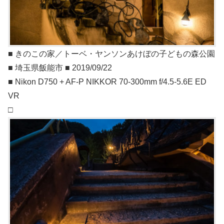
■ きのこの家／トーベ・ヤンソンあけぼの子どもの森公園
■ 埼玉県飯能市 ■ 2019/09/22
■ Nikon D750 + AF-P NIKKOR 70-300mm f/4.5-5.6E ED
VR
□