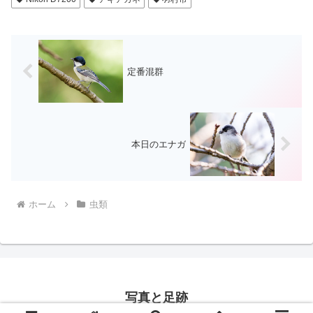
定番混群
本日のエナガ
ホーム
虫類
写真と足跡