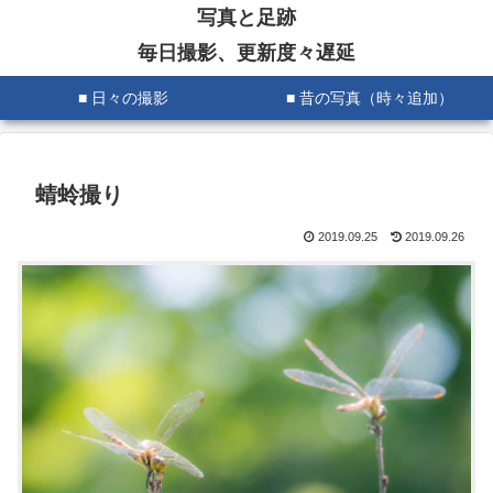
写真と足跡
毎日撮影、更新度々遅延
■ 日々の撮影
■ 昔の写真（時々追加）
蜻蛉撮り
2019.09.25
2019.09.26