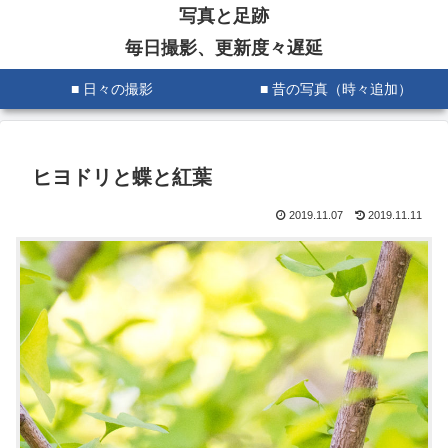
写真と足跡
毎日撮影、更新度々遅延
■ 日々の撮影
■ 昔の写真（時々追加）
ヒヨドリと蝶と紅葉
2019.11.07
2019.11.11