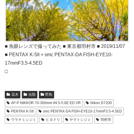
■ 魚眼レンズで撮ってみた ■ 東京都羽村市 ■ 2019/11/07
■ PENTAX K-5II + smc PENTAX-DA FISH-EYE10-
17mmF3.5-4.5ED
□
花木
虫類
野鳥
AF-P NIKKOR 70-300mm f/4.5-5.6E ED VR
Nikon D7200
PENTAX K-5II
smc PENTAX-DA FISH-EYE10-17mmF3.5-4.5ED
ウラナミシジミ
ヒヨドリ
ヤマトシジミ
羽村市